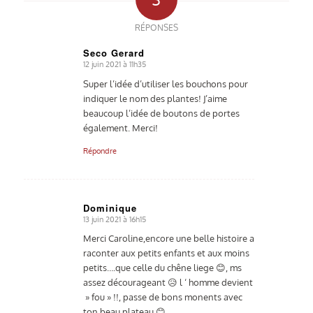
RÉPONSES
Seco Gerard
12 juin 2021 à 11h35
dit
:
Super l’idée d’utiliser les bouchons pour
indiquer le nom des plantes! J’aime
beaucoup l’idée de boutons de portes
également. Merci!
Répondre
Dominique
13 juin 2021 à 16h15
dit
:
Merci Caroline,encore une belle histoire a
raconter aux petits enfants et aux moins
petits….que celle du chêne liege 😊, ms
assez décourageant 😥 l ‘ homme devient
» fou » !!, passe de bons monents avec
ton beau plateau 😊