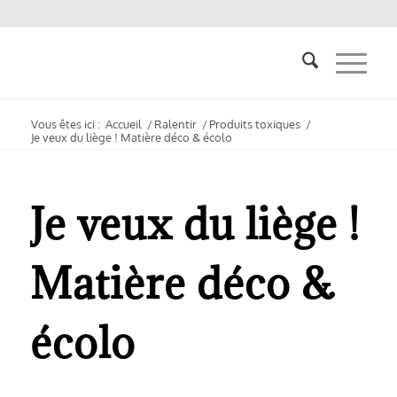
Vous êtes ici :
Accueil
/
Ralentir
/
Produits toxiques
/
Je veux du liège ! Matière déco & écolo
Je veux du liège !
Matière déco &
écolo