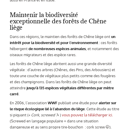
aussi en France et en Italie.
Maintenir la biodiversité
exceptionnelle des forêts de Chêne
liège
Dans ces régions, le maintien des forêts de Chêne liège ont
un
intérêt pour la biodiversité et pour l’environnement
: ces forêts
hébergent
de nombreuses espèces animales
, et notamment des
oiseaux migrateurs et des espèce rares.
Les forêts de Chêne liège abritent aussi une grande diversité
végétale : d’autres arbres (Chênes, des Pins, des Arbousiers) et
toute une couche de végétaux plus petits comme des fougères
et des champignons. Dans les forêts de Chêne liège on peut
atteindre
jusqu’à 135 espèces végétales différentes par mètre
carré
.
En 2006, l’association
WWF
publiait une étude pour
alerter sur
le risque écologique lié à l’abandon du liège
. Cette étude au titre
si piquant («
Cork, screwed ?
« )
vous pouvez la télécharger ici.
(Screwed en langage populaire = dans une situation
dangereuse et au sens propre tire-bouchon : cork screw 🤭).