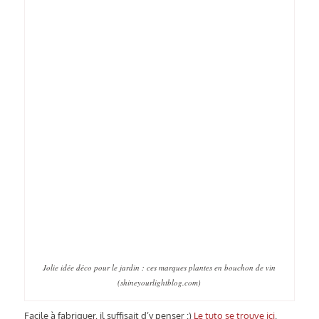
Jolie idée déco pour le jardin : ces marques plantes en bouchon de vin
(
shineyourlightblog.com
)
Facile à fabriquer, il suffisait d’y penser :)
Le tuto se trouve ici
.