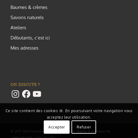
Baumes & crèmes
Savons naturels
Ateliers
Débutants, c’est ici
Mes adresses
ON DISCUTE ?
Instagram
Facebook
YouTube
Ce site contient des cookies 🍪. En poursuivant votre navigation vous
acceptez leur utilisation.
Accepter
Refuser
© 2017-2025 Herbalisme & Cie |
mentions légales & politique de
confidentialité
|
plan du site