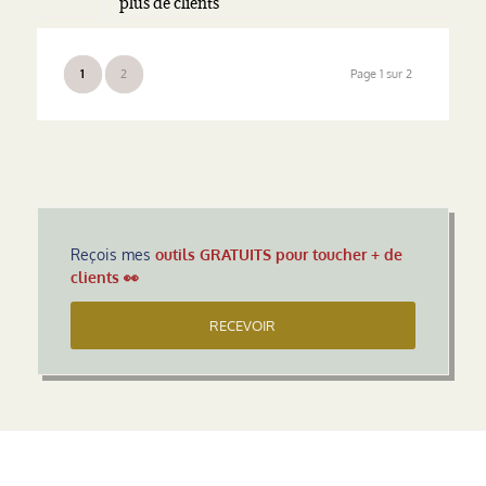
plus de clients
1
2
Page 1 sur 2
Reçois mes
outils GRATUITS pour toucher + de
clients 👀
RECEVOIR