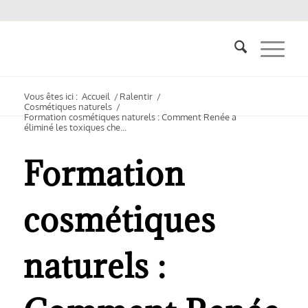
Vous êtes ici :
Accueil
/
Ralentir
/
Cosmétiques naturels
/
Formation cosmétiques naturels : Comment Renée a
éliminé les toxiques che...
Formation
cosmétiques
naturels :