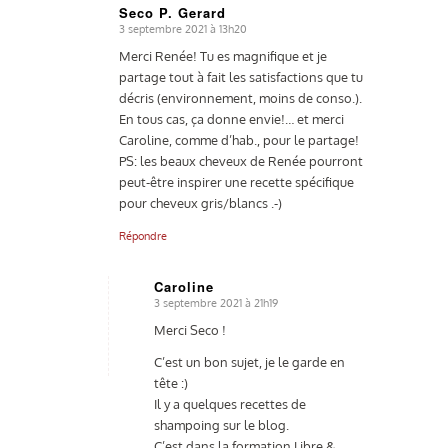
Seco P. Gerard
3 septembre 2021 à 13h20
dit
:
Merci Renée! Tu es magnifique et je
partage tout à fait les satisfactions que tu
décris (environnement, moins de conso.).
En tous cas, ça donne envie!… et merci
Caroline, comme d’hab., pour le partage!
PS: les beaux cheveux de Renée pourront
peut-être inspirer une recette spécifique
pour cheveux gris/blancs .-)
Répondre
Caroline
3 septembre 2021 à 21h19
dit
:
Merci Seco !
C’est un bon sujet, je le garde en
tête :)
Il y a quelques recettes de
shampoing sur le blog.
C’est dans la formation Libre &