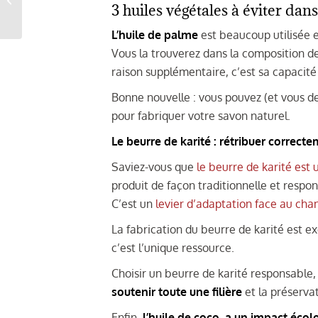
3 huiles végétales à éviter dan
savon bio si doux ?
L’huile de palme
est beaucoup utilisée e
Vous la trouverez dans la composition de
raison supplémentaire, c’est sa capacité
Bonne nouvelle : vous pouvez (et vous dev
pour fabriquer votre savon naturel.
Le beurre de karité : rétribuer correct
Saviez-vous que
le beurre de karité est 
produit de façon traditionnelle et respon
C’est un
levier d’adaptation face au ch
La fabrication du beurre de karité est e
c’est l’unique ressource.
Choisir un beurre de karité responsable, c
soutenir toute une filière
et la préserva
Enfin,
l’huile de coco, a un impact écol