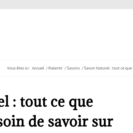
Vous êtes ici :
Accueil
/
Ralentir
/
Savons
/
Savon Naturel : tout ce que 
l : tout ce que
soin de savoir sur