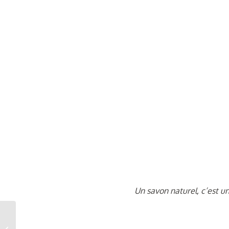
Un savon naturel, c’est u
Quel est l’ingrédient
secret qui rend le