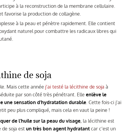
ticipe à la reconstruction de la membrane cellulaire.
 et favorise la production de collagène.
uplesse à la peau et pénètre rapidement. Elle contient
tioxydant naturel pour combattre les radicaux libres qui
cutané.
cithine de soja
ple. Mais cette année
j’ai testé la lécithine de soja
à
 séduite par son côté très pénétrant. Elle
enlève le
sse une sensation d’hydratation durable
. Cette fois-ci j’ai
it peu plus compliqué, mais cela en vaut la peine !
quer de l’huile sur la peau du visage
, la lécithine est
e de soja est
un très bon agent hydratant
car c’est un